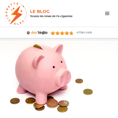
LE BLOG
Toutes les news de l'e-cigarette
MENU
ET
WIDGETS
47785
AVIS