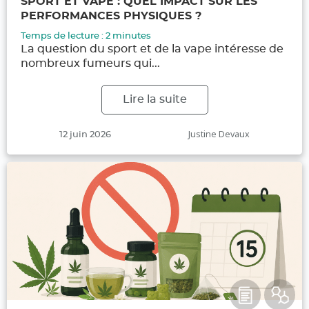
SPORT ET VAPE : QUEL IMPACT SUR LES
PERFORMANCES PHYSIQUES ?
Temps de lecture :
2
minutes
La question du sport et de la vape intéresse de
nombreux fumeurs qui...
Lire la suite
Publié
Auteur
Justine Devaux
12 juin 2026
le