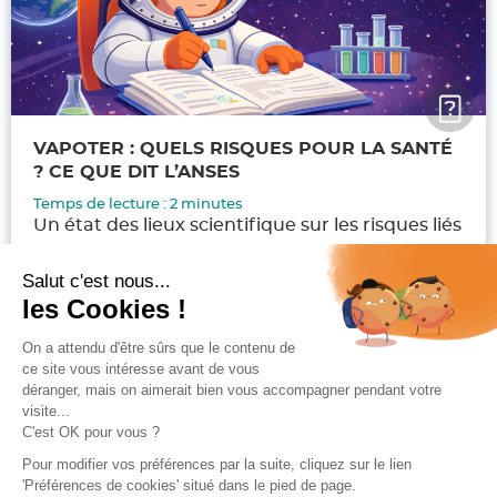
VAPOTER : QUELS RISQUES POUR LA SANTÉ
? CE QUE DIT L’ANSES
Temps de lecture :
2
minutes
Un état des lieux scientifique sur les risques liés
au...
Salut c'est nous...
les Cookies !
Lire la suite
On a attendu d'être sûrs que le contenu de
Publié
Auteur
Anaëlle
11 février 2026
ce site vous intéresse avant de vous
le
déranger, mais on aimerait bien vous accompagner pendant votre
visite...
Navigation
C'est OK pour vous ?
PAGE
1
des
articles
Pour modifier vos préférences par la suite, cliquez sur le lien
Page
'Préférences de cookies' situé dans le pied de page.