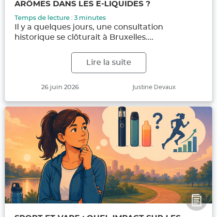
ARÔMES DANS LES E-LIQUIDES ?
Temps de lecture :
3
minutes
Il y a quelques jours, une consultation
historique se clôturait à Bruxelles....
Lire la suite
Publié
Auteur
Justine Devaux
26 juin 2026
le