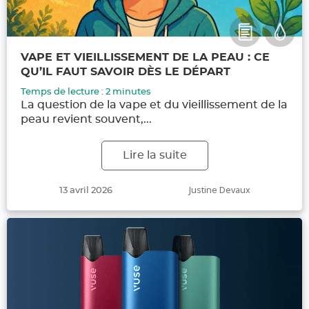
VAPE ET VIEILLISSEMENT DE LA PEAU : CE
QU’IL FAUT SAVOIR DÈS LE DÉPART
Temps de lecture :
2
minutes
La question de la vape et du vieillissement de la
peau revient souvent,...
Lire la suite
Publié
Auteur
Justine Devaux
13 avril 2026
le