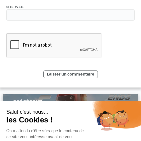
SITE WEB
Navigation
PRÉCÉDENT
de
l’article
Article
Avis sur le Kit Aegis Legend 5 : Geekvape passe la
Salut c'est nous...
précédent :
cinquième !
les Cookies !
On a attendu d'être sûrs que le contenu de
SUIVANT
ce site vous intéresse avant de vous