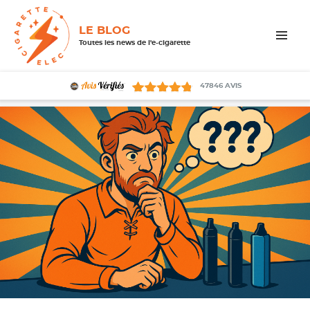
LE BLOG
Toutes les news de l'e-cigarette
MENU
ET
WIDGETS
47846
AVIS