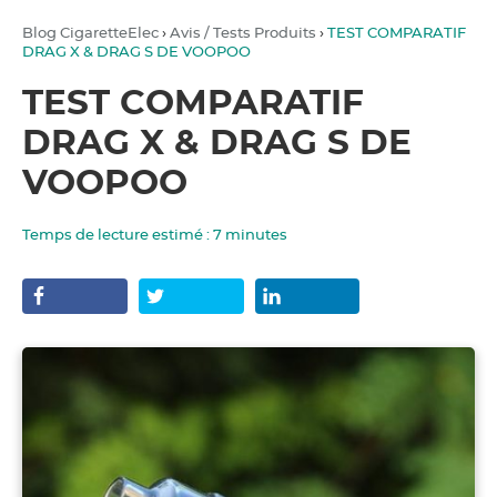
Blog CigaretteElec
›
Avis / Tests Produits
›
TEST COMPARATIF
DRAG X & DRAG S DE VOOPOO
TEST COMPARATIF
DRAG X & DRAG S DE
VOOPOO
Temps de lecture estimé :
7
minutes