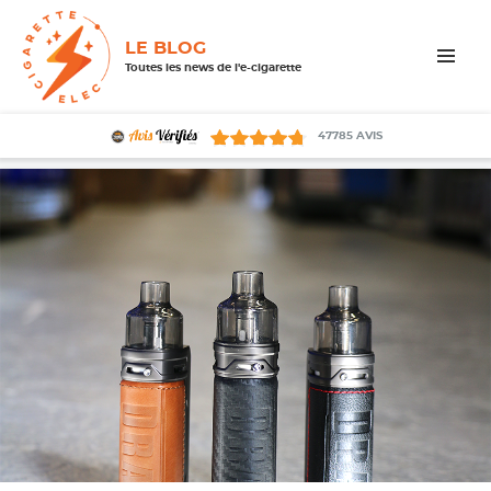
LE BLOG
Toutes les news de l'e-cigarette
MENU
ET
WIDGETS
47785
AVIS