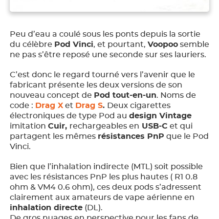
Peu d’eau a coulé sous les ponts depuis la sortie
du célèbre
Pod Vinci
, et pourtant,
Voopoo
semble
ne pas s’être reposé une seconde sur ses lauriers.
C’est donc le regard tourné vers l’avenir que le
fabricant présente les deux versions de son
nouveau concept de
Pod tout-en-un
. Noms de
code :
Drag X
et
Drag S
.
Deux cigarettes
électroniques de type Pod au
design Vintage
imitation
Cuir,
rechargeables en
USB-C
et qui
partagent les mêmes
résistances PnP
que le Pod
Vinci.
Bien que l’inhalation indirecte (MTL) soit possible
avec les résistances PnP les plus hautes ( R1 0.8
ohm & VM4 0.6 ohm), ces deux pods s’adressent
clairement aux amateurs de vape aérienne en
inhalation directe
(DL).
De gros nuages en perspective pour les fans de