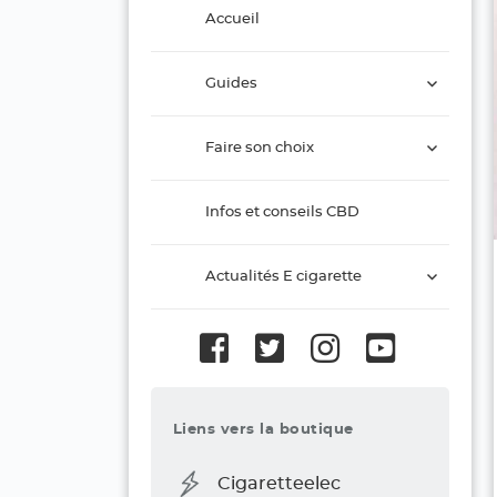
Accueil
ouvrir
Guides
le
sous-
ouvrir
menu
Faire son choix
le
sous-
menu
Infos et conseils CBD
ouvrir
Actualités E cigarette
le
sous-
menu
Liens vers la boutique
Cigaretteelec