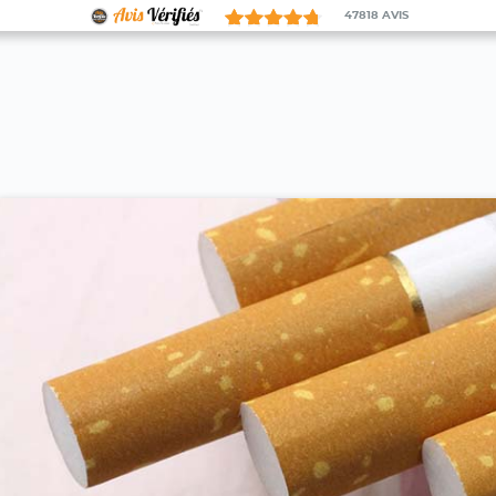
47818
AVIS