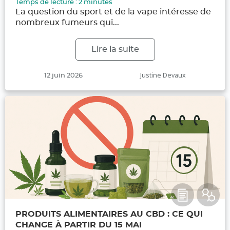
Temps de lecture :
2
minutes
La question du sport et de la vape intéresse de
nombreux fumeurs qui...
Lire la suite
Publié
Auteur
Justine Devaux
12 juin 2026
le
PRODUITS ALIMENTAIRES AU CBD : CE QUI
CHANGE À PARTIR DU 15 MAI