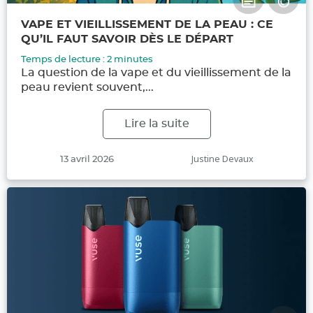
VAPE ET VIEILLISSEMENT DE LA PEAU : CE
QU’IL FAUT SAVOIR DÈS LE DÉPART
Temps de lecture :
2
minutes
La question de la vape et du vieillissement de la
peau revient souvent,...
Lire la suite
Publié
Auteur
Justine Devaux
13 avril 2026
le