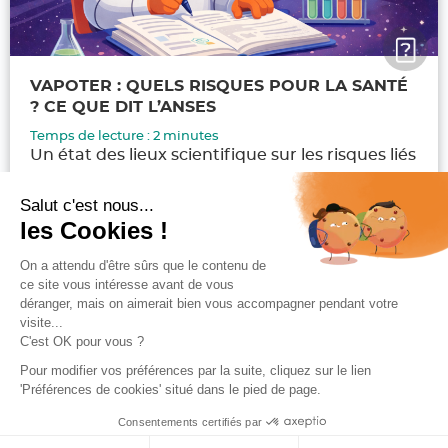
VAPOTER : QUELS RISQUES POUR LA SANTÉ
? CE QUE DIT L’ANSES
Temps de lecture :
2
minutes
Un état des lieux scientifique sur les risques liés
au...
Salut c'est nous...
les Cookies !
Lire la suite
On a attendu d'être sûrs que le contenu de
Publié
Auteur
Anaëlle
11 février 2026
ce site vous intéresse avant de vous
le
déranger, mais on aimerait bien vous accompagner pendant votre
visite...
Navigation
C'est OK pour vous ?
PAGE
1
des
articles
Pour modifier vos préférences par la suite, cliquez sur le lien
Page
'Préférences de cookies' situé dans le pied de page.
Consentements certifiés par
suivante
Le blog spécialiste de la vape ! Réalisé avec
par Cigaretteelec ©