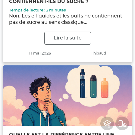
CONTIENNENT-ILS DU SUCRE ?
Temps de lecture :
2
minutes
Non, Les e-liquides et les puffs ne contiennent
pas de sucre au sens classique...
Lire la suite
Publié
Auteur
Thibaud
11 mai 2026
le
QUELLE EST LA DIFFÉRENCE ENTRE UNE