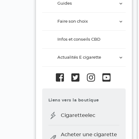
ouvrir
Guides
le
sous-
ouvrir
menu
Faire son choix
le
sous-
menu
Infos et conseils CBD
ouvrir
Actualités E cigarette
le
sous-
menu
Liens vers la boutique
Cigaretteelec
Acheter une cigarette