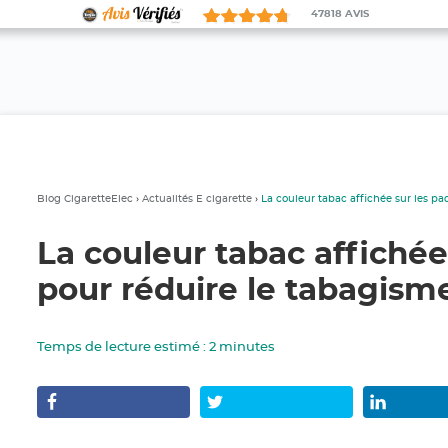
47818
AVIS
Blog CigaretteElec
›
Actualités E cigarette
›
La couleur tabac affichée sur les p
La couleur tabac affichée
pour réduire le tabagism
Temps de lecture estimé :
2
minutes