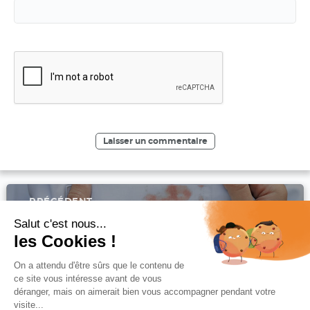
Navigation
PRÉCÉDENT
de
l’article
Article
Comment nettoyer une tâche de e-liquide ?
Salut c'est nous...
précédent :
les Cookies !
On a attendu d'être sûrs que le contenu de
SUIVANT
ce site vous intéresse avant de vous
Article
Quels impacts le vapotage a-t-il sur la santé bucco-
déranger, mais on aimerait bien vous accompagner pendant votre
suivant :
dentaire ?
visite...