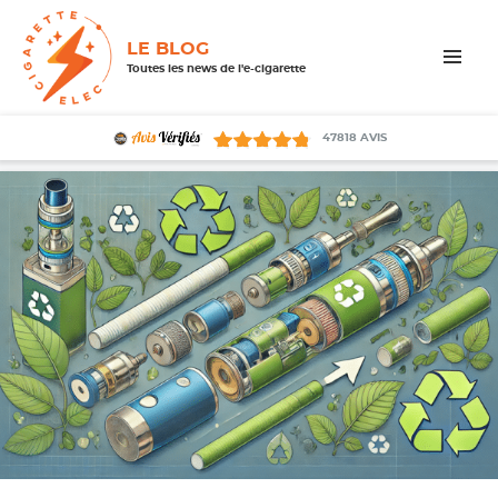
LE BLOG
Toutes les news de l'e-cigarette
MENU
ET
WIDGETS
47818
AVIS