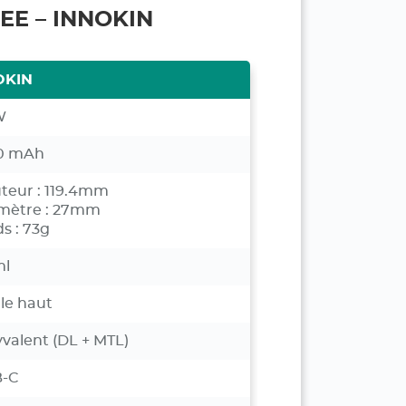
EE – INNOKIN
OKIN
W
0 mAh
teur : 119.4mm
mètre : 27mm
s : 73g
ml
 le haut
yvalent (DL + MTL)
-C