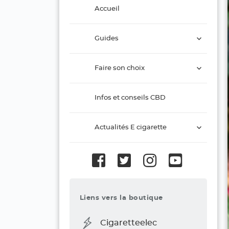
Accueil
ouvrir
Guides
le
sous-
ouvrir
menu
Faire son choix
le
sous-
menu
Infos et conseils CBD
ouvrir
Actualités E cigarette
le
sous-
menu
Liens vers la boutique
Cigaretteelec