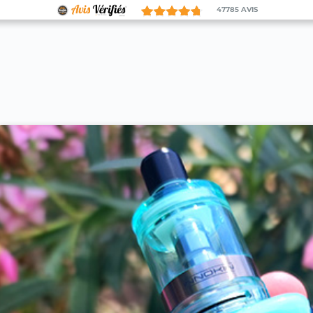
47785
AVIS